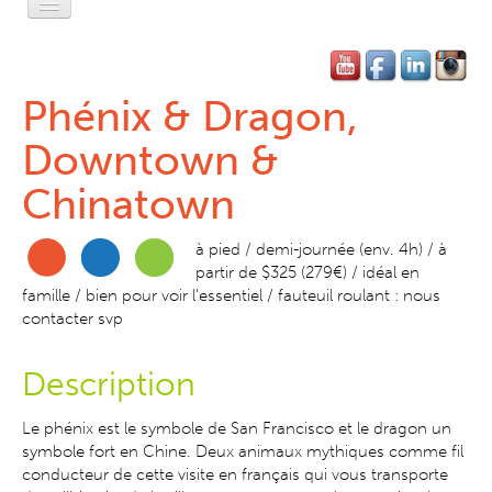
Accueil
L'Esprit Privé
Phénix & Dragon,
L'Esprit Léger
Downtown &
L'Esprit Libre
Chinatown
L'Esprit Pratique
à pied / demi-journée (env. 4h) / à
partir de $325 (279€) / idéal en
L'Esprit SF
famille / bien pour voir l'essentiel / fauteuil roulant : nous
contacter svp
Contact-Réservation
Description
Le phénix est le symbole de San Francisco et le dragon un
symbole fort en Chine. Deux animaux mythiques comme fil
conducteur de c
ette visite en français qui vous transporte